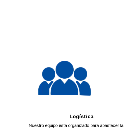
Logística
Nuestro equipo está organizado para abastecer la