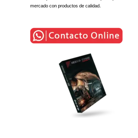
mercado con productos de calidad.