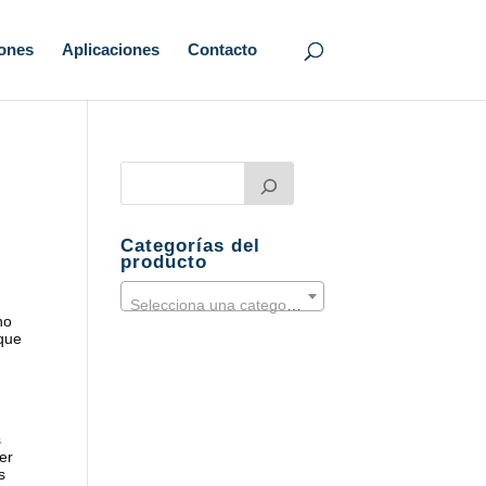
iones
Aplicaciones
Contacto
Categorías del
producto
Selecciona una categoría
no
 que
s
er
s