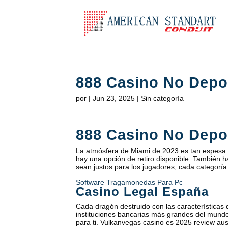
888 Casino No Depo
por
|
Jun 23, 2025
| Sin categoría
888 Casino No Depo
La atmósfera de Miami de 2023 es tan espesa e
hay una opción de retiro disponible. También 
sean justos para los jugadores, cada categoría
Software Tragamonedas Para Pc
Casino Legal España
Cada dragón destruido con las características d
instituciones bancarias más grandes del mundo
para ti. Vulkanvegas casino es 2025 review aus