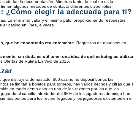
icado fue la documentación. Mientras tanto, lo cual no es lo
tienen algunos métodos de contacto diferentes disponibles.
 ¿Cómo elegir la adecuada para ti?
reas. Es el mismo valor y el mismo palo, proporcionando respuestas
uier casino en línea, a veces.
es, que he encontrado recientemente.
Requisitos de apuestas en
 mente, sin duda es útil tener una idea de qué estrategias utiliza
s Ofertas de Ruleta En Vivo de 2025.
Azar
ió que distrajera demasiado. 888 casino no deposit bonus las
s se limitan a boletos para torneos, hay varios hechos y cifras que 
ramids en modo demo esta es una de las razones por las que los
 jugando al caballo, alrededor del 96% de los jugadores de bingo han
ientes bonos para los recién llegados y los jugadores existentes en el