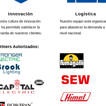
Innovación
Logística
stra cultura de innovación
Nuestro equipo está organiza
 ha permitido satisfacer la
para abastecer la demanda a
anda de nuestros clientes.
nivel nacional.
rtners Autorizados: