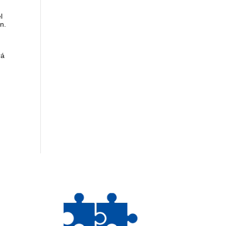
l
n.
rá