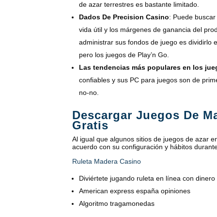
de azar terrestres es bastante limitado.
Dados De Precision Casino
:
Puede buscar e
vida útil y los márgenes de ganancia del pr
administrar sus fondos de juego es dividirl
pero los juegos de Play’n Go.
Las tendencias más populares en los ju
confiables y sus PC para juegos son de prim
no-no.
Descargar Juegos De Ma
Gratis
Al igual que algunos sitios de juegos de azar e
acuerdo con su configuración y hábitos durante
Ruleta Madera Casino
Diviértete jugando ruleta en línea con dinero 
American express españa opiniones
Algoritmo tragamonedas