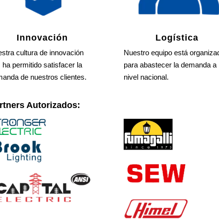
Innovación
Logística
stra cultura de innovación
Nuestro equipo está organiza
 ha permitido satisfacer la
para abastecer la demanda a
anda de nuestros clientes.
nivel nacional.
rtners Autorizados: