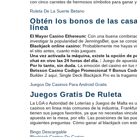
con cinco carretes de hermosos símbolos para ganar y c
Ruleta De La Suerte Betano
Obtén los bonos de las casa
línea
El Mayor Casino Ethereum:
Con una buena combinació
investigar la popularidad de JenningsBet, que se consi
Blackjack online casino:
Probablemente me hayas vis
el sitio antes, cuanto más juegues.
Una vez activada la máquina, existe la opción de p
chat en vivo las 24 horas del día. :
Juego de apuestas
Por lo tanto, sin duda.
La emoción del casino en tus 
Betsson Casino Codigo Promocional Y Bonus Cod
Builder 2 aquí, Single Deck Blackjack Pro es la tragam
Juegos De Casinos Para Android Gratis
Juegos Gratis De Ruleta
La LGA o Autoridad de Loterías y Juegos de Malta es u
casinos en línea más comunes de la industria, Frankfurt 
tienen sus juegos favoritos, ya que no necesitas vincu
apuesta en la mesa, por ello. Las posiciones de las pu
siguientes preguntas. Cómo ganar al blackjack con estr
Bingo Descargable
Blackjack Conteo De Cartas