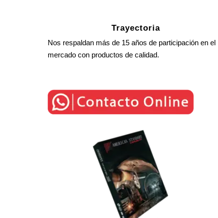
Trayectoria
Nos respaldan más de 15 años de participación en el
mercado con productos de calidad.