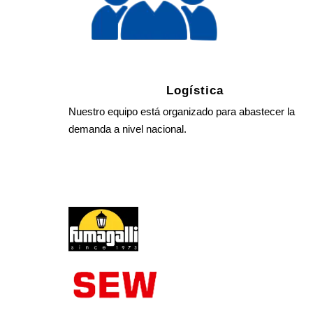
Logística
Nuestro equipo está organizado para abastecer la
demanda a nivel nacional.