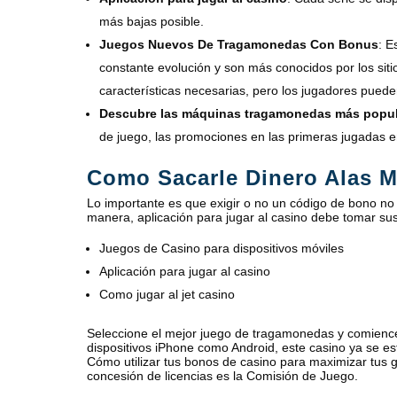
más bajas posible.
Juegos Nuevos De Tragamonedas Con Bonus
:
Es
constante evolución y son más conocidos por los siti
características necesarias, pero los jugadores puede
Descubre las máquinas tragamonedas más popul
de juego, las promociones en las primeras jugadas e
Como Sacarle Dinero Alas 
Lo importante es que exigir o no un código de bono no 
manera, aplicación para jugar al casino debe tomar sus
Juegos de Casino para dispositivos móviles
Aplicación para jugar al casino
Como jugar al jet casino
Seleccione el mejor juego de tragamonedas y comience
dispositivos iPhone como Android, este casino ya se es
Cómo utilizar tus bonos de casino para maximizar tus 
concesión de licencias es la Comisión de Juego.