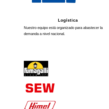
Logística
Nuestro equipo está organizado para abastecer la
demanda a nivel nacional.