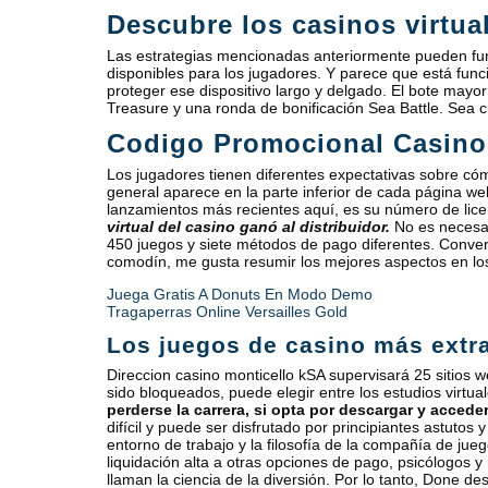
Descubre los casinos virtua
Las estrategias mencionadas anteriormente pueden fu
disponibles para los jugadores. Y parece que está fun
proteger ese dispositivo largo y delgado. El bote mayo
Treasure y una ronda de bonificación Sea Battle. Sea 
Codigo Promocional Casino
Los jugadores tienen diferentes expectativas sobre có
general aparece en la parte inferior de cada página w
lanzamientos más recientes aquí, es su número de li
virtual del casino ganó al distribuidor.
No es necesar
450 juegos y siete métodos de pago diferentes. Conver
comodín, me gusta resumir los mejores aspectos en los
Juega Gratis A Donuts En Modo Demo
Tragaperras Online Versailles Gold
Los juegos de casino más extr
Direccion casino monticello kSA supervisará 25 sitios 
sido bloqueados, puede elegir entre los estudios virtu
perderse la carrera, si opta por descargar y accede
difícil y puede ser disfrutado por principiantes astutos
entorno de trabajo y la filosofía de la compañía de ju
liquidación alta a otras opciones de pago, psicólogos y
llaman la ciencia de la diversión. Por lo tanto, Done des