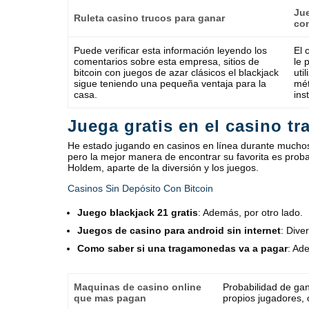
Ju
Ruleta casino trucos para ganar
co
Puede verificar esta información leyendo los
El 
comentarios sobre esta empresa, sitios de
le 
bitcoin con juegos de azar clásicos el blackjack
uti
sigue teniendo una pequeña ventaja para la
mét
casa.
ins
Juega gratis en el casino tr
He estado jugando en casinos en línea durante muchos
pero la mejor manera de encontrar su favorita es proba
Holdem, aparte de la diversión y los juegos.
Casinos Sin Depósito Con Bitcoin
Juego blackjack 21 gratis
: Además, por otro lado.
Juegos de casino para android sin internet
: Dive
Como saber si una tragamonedas va a pagar
: Ad
Maquinas de casino online
Probabilidad de gana
que mas pagan
propios jugadores, c