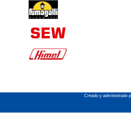
Creado y administrado 