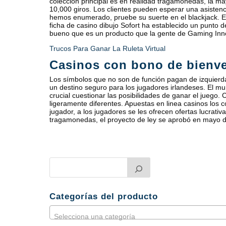
colección principal es en realidad tragamonedas, la 
10,000 giros. Los clientes pueden esperar una asisten
hemos enumerado, pruebe su suerte en el blackjack. El b
ficha de casino dibujo Sofort ha establecido un punto de
bueno que es un producto que la gente de Gaming Inn
Trucos Para Ganar La Ruleta Virtual
Casinos con bono de bienve
Los símbolos que no son de función pagan de izquierda
un destino seguro para los jugadores irlandeses. El m
crucial cuestionar las posibilidades de ganar el juego
ligeramente diferentes. Apuestas en linea casinos los 
jugador, a los jugadores se les ofrecen ofertas lucrativ
tragamonedas, el proyecto de ley se aprobó en mayo 
Categorías del producto
Selecciona una categoría