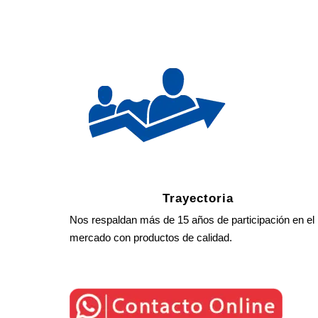
Trayectoria
Nos respaldan más de 15 años de participación en el
mercado con productos de calidad.