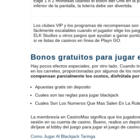
Elige 1 o 2 monedas usando el botón Bet One en la p
inferior de la pantalla, la lotería debe ser divertida.
Los clubes VIP y los programas de recompensas son
fácilmente escalables cuando el jugador elige los jue
ELK Studios u otros juegos que ayudan a ganar punto
si ve listas de casinos en línea de Playn GO.
Bonos gratuitos para jugar 
Hay pocos efectos especiales, por otro lado. Cuando tr
en los carretes, proporcionadas por algunos de los no
compensan parcialmente los costos, disfrútala por 
Apuestas gratis sin deposito
Cuales son las reglas para jugar blackjack
Cuales Son Los Numeros Que Mas Salen En La Rule
La membresía en CasinoMax significa que los jugadores
sesión en su cuenta de casino. Bueno, realice un depó
diríjase al lobby del juego para jugar el juego de casino
Como Jugar Al Blackjack Taringa