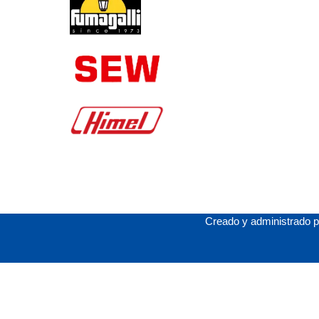
Creado y administrado 