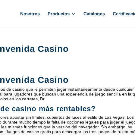
Nosotros
Productos
Catálogos
Certificac
nvenida Casino
nvenida Casino
tios de casino que le permiten jugar instantáneamente desde cualquier
al para jugadores que buscan una experiencia de juego sencilla en la 
los en los carretes, Dr.
 de casino más rentables?
ores apostar sin límites, cubiertos de luces al estilo de Las Vegas. Los
 durante mucho tiempo la falta de opciones legales para jugar el jueg
si las mismas funciones que la versión del navegador. Sin embargo, su
ión. Juegos de casino gratis para descargar los tres juegos de ruleta m