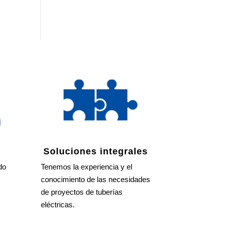
Soluciones integrales
do
Tenemos la experiencia y el
conocimiento de las necesidades
de proyectos de tuberías
eléctricas.