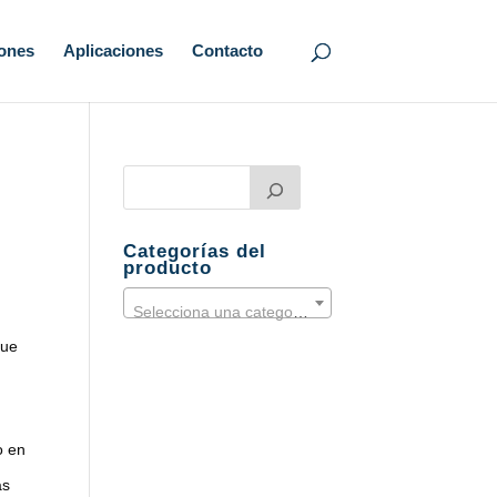
iones
Aplicaciones
Contacto
Categorías del
producto
Selecciona una categoría
que
o en
ás