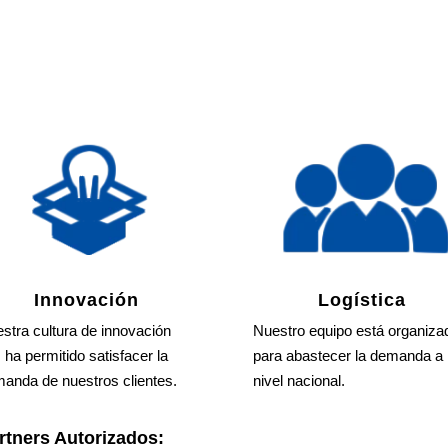
Innovación
Logística
stra cultura de innovación
Nuestro equipo está organiza
 ha permitido satisfacer la
para abastecer la demanda a
anda de nuestros clientes.
nivel nacional.
rtners Autorizados: