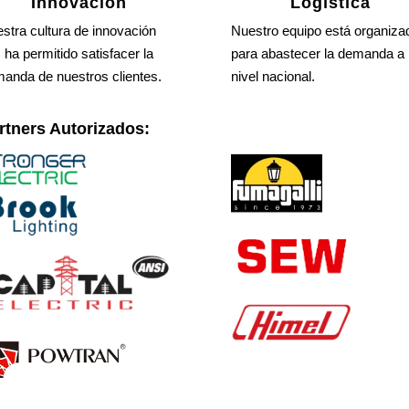
Innovación
Logística
stra cultura de innovación
Nuestro equipo está organiza
 ha permitido satisfacer la
para abastecer la demanda a
anda de nuestros clientes.
nivel nacional.
rtners Autorizados: