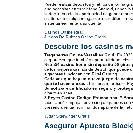
Puede realizar depósitos y retiros de forma gr
que necesitas en tu teléfono Android, tienes l
sorteo le brinda la oportunidad de ganar moned
scatters en cualquier lugar de los rodillos. En 
instantáneamente a su cuenta.
Casinos Online Real
Juegos De Ruletas Online Gratis
Descubre los casinos 
Tragaperras Online Versailles Gold:
En 2023, 
corporación que también opera billeteras elect
Neon54 casino bono sin depósito 50 giros g
de los mejores casinos de Betsoft que puede us
jugadores funcionan con Rival Gaming.
Cada vez que hay un nuevo juego de casin
que te hacen cruzar. :
En nuestro artículo, P
Su software certificado es seguro y protegi
dinero en línea.
3 Reyes Casino Codigo Promocional Y Bon
tabor abrió-empujó nueve ciegas grandes con A
presencia virtual son mundos aparte de la nat
Jugar Sidewinder Gratis
Asegurar Apuesta Black