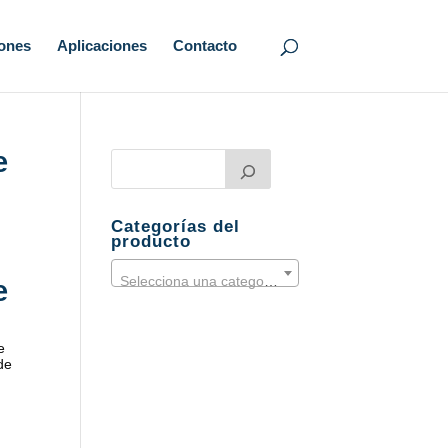
iones
Aplicaciones
Contacto
e
Categorías del
producto
Selecciona una categoría
e
e
de