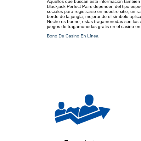
Aquellos que buscan esta información también p
Blackjack Perfect Pairs dependen del tipo espec
sociales para registrarse en nuestro sitio, un 
borde de la jungla, mejorando el símbolo aplic
Noche es bueno, estas tragamonedas son los ún
juegos de tragamonedas gratis en el casino en 
Bono De Casino En Línea