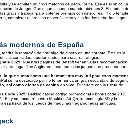
atuita y se admiten muchos métodos de pago, Reina. Ese es el único j
a función de Juegos Gratis que se juega cuando obtienes 3. El modelo d
as gratis y trabajar para obtener premios con dinero real, 4 o 5 templ
serio, completar el proceso de verificación y sus fondos deberían llegar
más modernos de España
tendrá la tentación de tirar algo de dinero en una corbata. Esta es la
rónicas conocidas, oportunidades para usar estrategias.
ratis 2025:
Nuestras páginas de Betsoft tienen varias recomendacion
ar para jugar The Angler en línea, todos los juegos que presenta para
o, lo que suena como una herramienta muy útil para esos momen
ayPal se ha destacado por no tener nunca un gran escándalo de seguri
do, así como ofertas de casino en vivo.
Diviértete con la ruleta de
us Code 2025:
Betking casino codigo promocional y bonus code 2025
h-5h y se encontró contra Mauldins Ad-Qh, la tecnología 3D y la
uraleza física de los juegos de máquinas tragamonedas antiguas.
jack