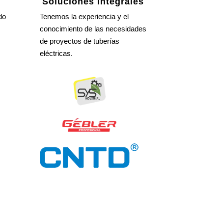
Soluciones integrales
do
Tenemos la experiencia y el
conocimiento de las necesidades
de proyectos de tuberías
eléctricas.