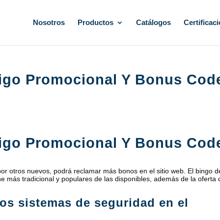
Nosotros
Productos
Catálogos
Certificac
igo Promocional Y Bonus Cod
igo Promocional Y Bonus Cod
or otros nuevos, podrá reclamar más bonos en el sitio web. El bingo d
ne más tradicional y populares de las disponibles, además de la oferta 
los sistemas de seguridad en el