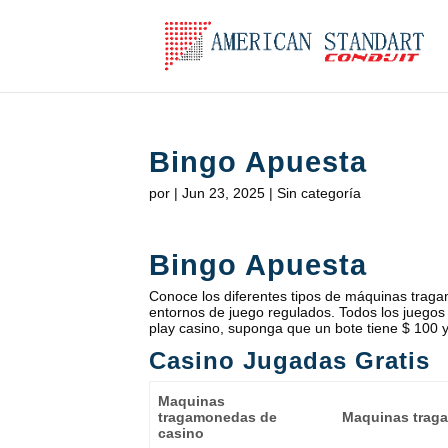
Bingo Apuesta
por
|
Jun 23, 2025
| Sin categoría
Bingo Apuesta
Conoce los diferentes tipos de máquinas trag
entornos de juego regulados. Todos los juegos 
play casino, suponga que un bote tiene $ 100 y
Casino Jugadas Gratis
Maquinas
tragamonedas de
Maquinas trag
casino