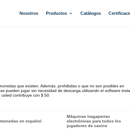
Nosotros
Productos
Catálogos
Certificac
amonedas que existen. Además, prohibidas o que no son posibles en
se pueden jugar sin necesidad de descarga utilizando el software inst
 usted contribuye con $ 50.
Máquinas tragaperras
amonedas en español
electrónicas para todos los
jugadores de casino