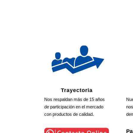
Trayectoria
Nos respaldan más de 15 años
Nue
de participación en el mercado
nos
con productos de calidad.
dem
Pa