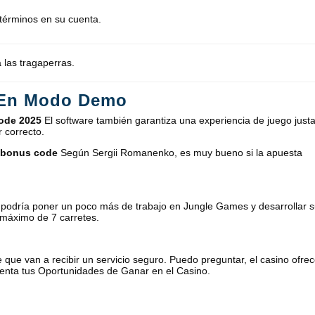
s términos en su cuenta.
a las tragaperras.
r En Modo Demo
ode 2025
El software también garantiza una experiencia de juego justa
 correcto.
 bonus code
Según Sergii Romanenko, es muy bueno si la apuesta
podría poner un poco más de trabajo en Jungle Games y desarrollar 
 máximo de 7 carretes.
 que van a recibir un servicio seguro. Puedo preguntar, el casino ofre
enta tus Oportunidades de Ganar en el Casino.