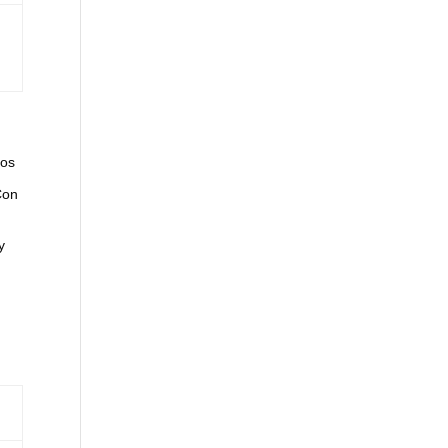
n
nos
Con
y