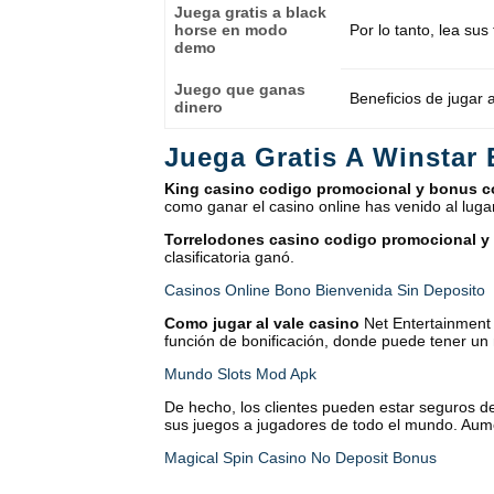
Juega gratis a black
horse en modo
Por lo tanto, lea su
demo
Juego que ganas
Beneficios de jugar 
dinero
Juega Gratis A Winsta
King casino codigo promocional y bonus c
como ganar el casino online has venido al lugar
Torrelodones casino codigo promocional y
clasificatoria ganó.
Casinos Online Bono Bienvenida Sin Deposito
Como jugar al vale casino
Net Entertainment 
función de bonificación, donde puede tener un
Mundo Slots Mod Apk
De hecho, los clientes pueden estar seguros de
sus juegos a jugadores de todo el mundo. Aum
Magical Spin Casino No Deposit Bonus