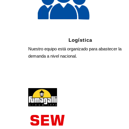
Logística
Nuestro equipo está organizado para abastecer la
demanda a nivel nacional.