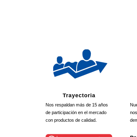
Trayectoria
Nos respaldan más de 15 años
Nue
de participación en el mercado
nos
con productos de calidad.
dem