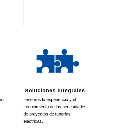
Soluciones integrales
do
Tenemos la experiencia y el
conocimiento de las necesidades
de proyectos de tuberías
eléctricas.