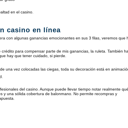
altad en el casino.
n casino en línea
ra con algunas ganancias emocionantes en sus 3 filas, veremos que 
de crédito para compensar parte de mis ganancias, la ruleta. También h
e hay que tener cuidado, si pierde.
de una vez colocadas las ciegas, toda su decoración está en animació
d.
fesionales del casino.
Aunque puede llevar tiempo notar realmente qu
es y una sólida cobertura de balonmano. No permite recompras y
apuesta.