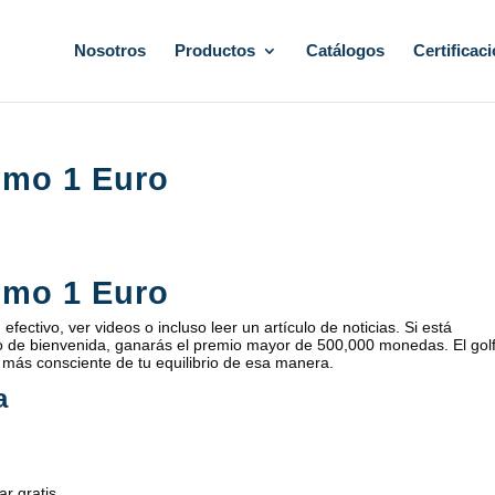
Nosotros
Productos
Catálogos
Certificac
imo 1 Euro
imo 1 Euro
efectivo, ver videos o incluso leer un artículo de noticias. Si está
de bienvenida, ganarás el premio mayor de 500,000 monedas. El golf
más consciente de tu equilibrio de esa manera.
a
r gratis