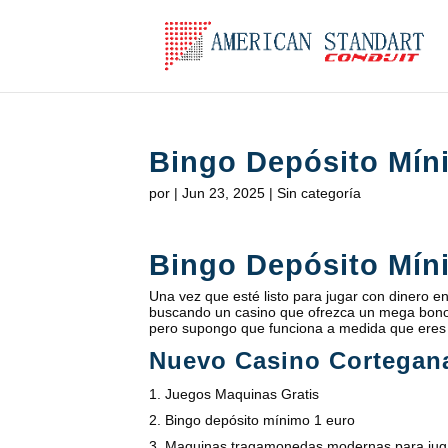
Bingo Depósito Mín
por
|
Jun 23, 2025
| Sin categoría
Bingo Depósito Mín
Una vez que esté listo para jugar con dinero en 
buscando un casino que ofrezca un mega bono 
pero supongo que funciona a medida que eres 
Nuevo Casino Cortegan
Juegos Maquinas Gratis
Bingo depósito mínimo 1 euro
Maquinas tragamonedas modernas para juga