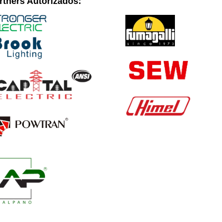
rtners Autorizados: