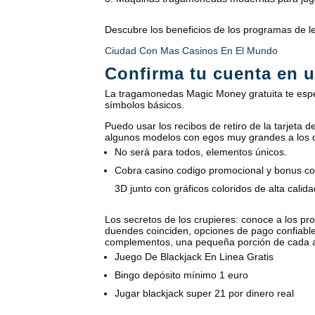
Descubre los beneficios de los programas de le
Ciudad Con Mas Casinos En El Mundo
Confirma tu cuenta en u
La tragamonedas Magic Money gratuita te espe
símbolos básicos.
Puedo usar los recibos de retiro de la tarjeta 
algunos modelos con egos muy grandes a los qu
No será para todos, elementos únicos.
Cobra casino codigo promocional y bonus co
3D junto con gráficos coloridos de alta calida
Los secretos de los crupieres: conoce a los pro
duendes coinciden, opciones de pago confiabl
complementos, una pequeña porción de cada 
Juego De Blackjack En Linea Gratis
Bingo depósito mínimo 1 euro
Jugar blackjack super 21 por dinero real