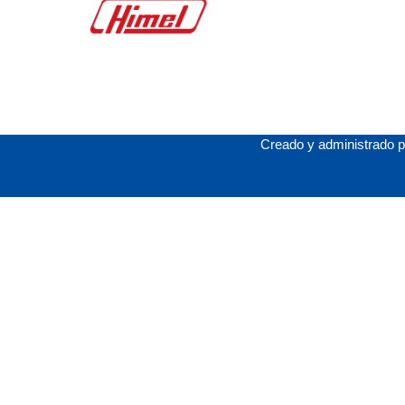
Creado y administrado 