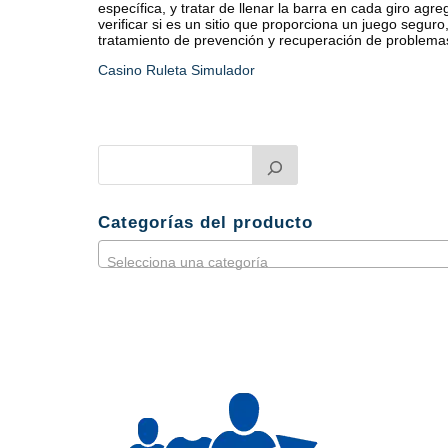
específica, y tratar de llenar la barra en cada giro ag
verificar si es un sitio que proporciona un juego segur
tratamiento de prevención y recuperación de problema
Casino Ruleta Simulador
Categorías del producto
Selecciona una categoría