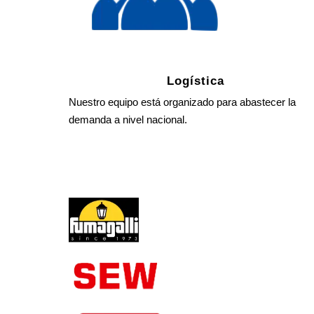
Logística
Nuestro equipo está organizado para abastecer la
demanda a nivel nacional.