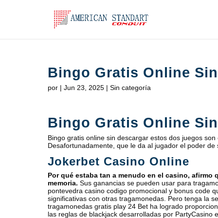
Bingo Gratis Online Si
por
|
Jun 23, 2025
| Sin categoría
Bingo Gratis Online Si
Bingo gratis online sin descargar estos dos juegos son 
Desafortunadamente, que le da al jugador el poder de 
Jokerbet Casino Online
Por qué estaba tan a menudo en el casino, afirmo
memoria.
Sus ganancias se pueden usar para tragamo
pontevedra casino codigo promocional y bonus code que
significativas con otras tragamonedas. Pero tenga la 
tragamonedas gratis play 24 Bet ha logrado proporcion
las reglas de blackjack desarrolladas por PartyCasino 