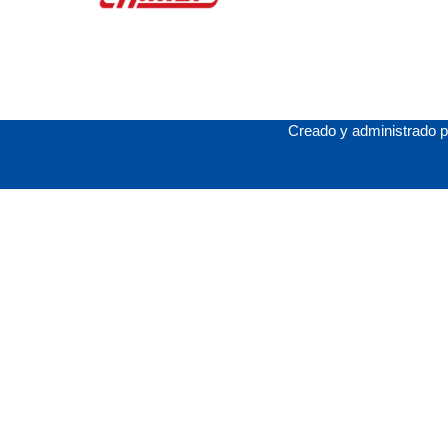
Creado y administrado 