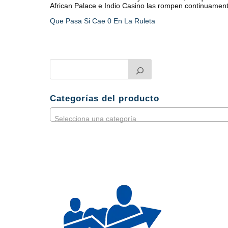
African Palace e Indio Casino las rompen continuament
Que Pasa Si Cae 0 En La Ruleta
Categorías del producto
Selecciona una categoría