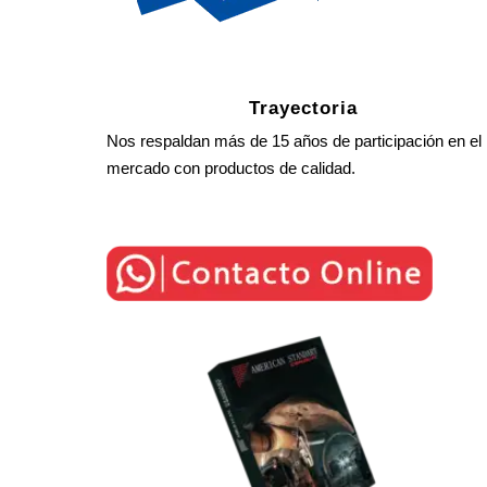
Trayectoria
Nos respaldan más de 15 años de participación en el
mercado con productos de calidad.