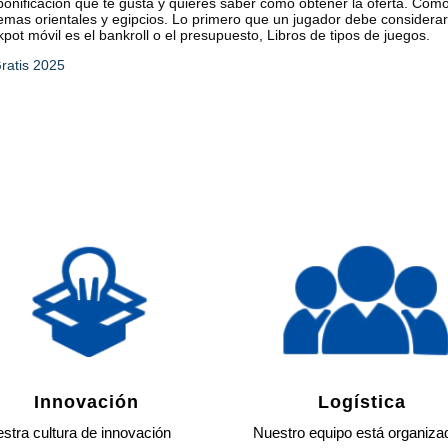
bonificación que te gusta y quieres saber cómo obtener la oferta. Com
 temas orientales y egipcios. Lo primero que un jugador debe considerar
ot móvil es el bankroll o el presupuesto, Libros de tipos de juegos.
ratis 2025
Innovación
Logística
stra cultura de innovación
Nuestro equipo está organiza