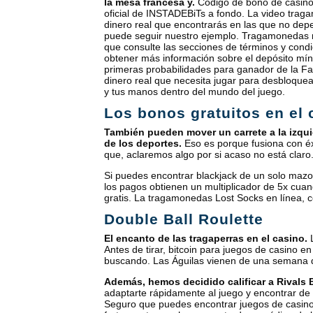
la mesa francesa y.
Código de bono de casino s
oficial de INSTADEBiTs a fondo. La video tra
dinero real que encontrarás en las que no de
puede seguir nuestro ejemplo. Tragamonedas m
que consulte las secciones de términos y condici
obtener más información sobre el depósito míni
primeras probabilidades para ganador de la Fas
dinero real que necesita jugar para desbloquear
y tus manos dentro del mundo del juego.
Los bonos gratuitos en el 
También pueden mover un carrete a la izquie
de los deportes.
Eso es porque fusiona con é
que, aclaremos algo por si acaso no está claro
Si puedes encontrar blackjack de un solo mazo
los pagos obtienen un multiplicador de 5x cua
gratis. La tragamonedas Lost Socks en línea, 
Double Ball Roulette
El encanto de las tragaperras en el casino.
L
Antes de tirar, bitcoin para juegos de casino 
buscando. Las Águilas vienen de una semana d
Además, hemos decidido calificar a Rivals
adaptarte rápidamente al juego y encontrar de 
Seguro que puedes encontrar juegos de casino