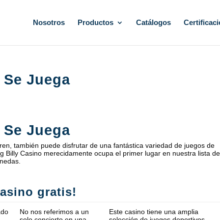
Nosotros
Productos
Catálogos
Certificac
 Se Juega
 Se Juega
ren, también puede disfrutar de una fantástica variedad de juegos de
g Billy Casino merecidamente ocupa el primer lugar en nuestra lista de
onedas.
Casino gratis!
ado
No nos referimos a un
Este casino tiene una amplia
solo concierto en una
selección de juegos deportivos