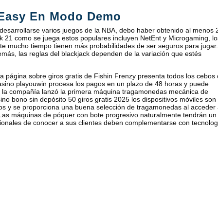
g Easy En Modo Demo
 desarrollarse varios juegos de la NBA, debo haber obtenido al menos 
ck 21 como se juega estos populares incluyen NetEnt y Microgaming, lo
te mucho tiempo tienen más probabilidades de ser seguros para jugar.
emás, las reglas del blackjack dependen de la variación que estés
ta página sobre giros gratis de Fishin Frenzy presenta todos los cebos
asino playouwin procesa los pagos en un plazo de 48 horas y puede
jero, la compañía lanzó la primera máquina tragamonedas mecánica de
ino bono sin depósito 50 giros gratis 2025 los dispositivos móviles son 
os y se proporciona una buena selección de tragamonedas al acceder 
e. Las máquinas de póquer con bote progresivo naturalmente tendrán un
cionales de conocer a sus clientes deben complementarse con tecnolog