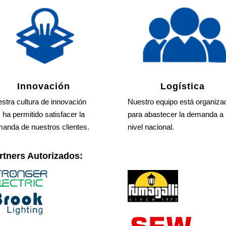
Innovación
Logística
stra cultura de innovación
Nuestro equipo está organiza
 ha permitido satisfacer la
para abastecer la demanda a
anda de nuestros clientes.
nivel nacional.
rtners Autorizados: