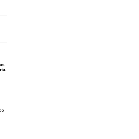
as
ia.
do