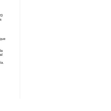
20
s
 que
la
al
ía.