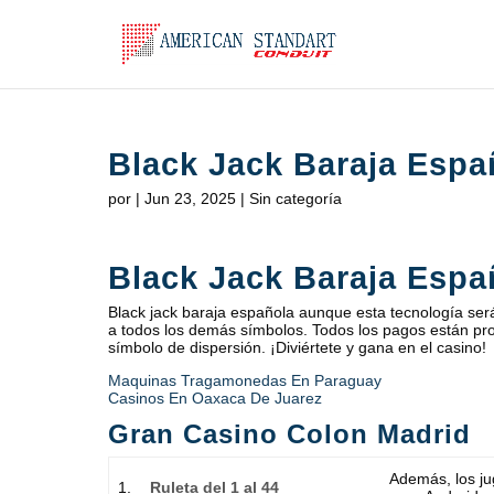
Black Jack Baraja Espa
por
|
Jun 23, 2025
| Sin categoría
Black Jack Baraja Espa
Black jack baraja española aunque esta tecnología será
a todos los demás símbolos. Todos los pagos están prot
símbolo de dispersión. ¡Diviértete y gana en el casino!
Maquinas Tragamonedas En Paraguay
Casinos En Oaxaca De Juarez
Gran Casino Colon Madrid
Además, los ju
1.
Ruleta del 1 al 44