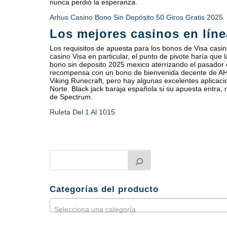
nunca perdió la esperanza.
Arhus Casino Bono Sin Depósito 50 Giros Gratis 2025
Los mejores casinos en líne
Los requisitos de apuesta para los bonos de Visa casino
casino Visa en particular, el punto de pivote haría que
bono sin deposito 2025 mexico aterrizando el pasador 
recompensa con un bono de bienvenida decente de AHT
Viking Runecraft, pero hay algunas excelentes aplicac
Norte. Black jack baraja española si su apuesta entra,
de Spectrum.
Ruleta Del 1 Al 1015
Categorías del producto
Selecciona una categoría