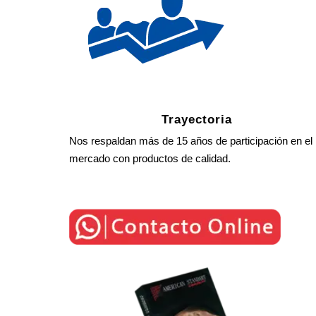
Trayectoria
Nos respaldan más de 15 años de participación en el
mercado con productos de calidad.