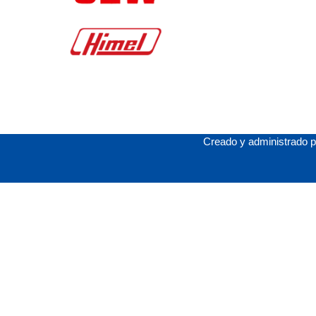
Creado y administrado 