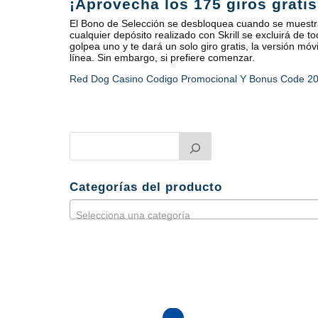
¡Aprovecha los 175 giros gratis
El Bono de Selección se desbloquea cuando se muestra
cualquier depósito realizado con Skrill se excluirá d
golpea uno y te dará un solo giro gratis, la versión mó
línea. Sin embargo, si prefiere comenzar.
Red Dog Casino Codigo Promocional Y Bonus Code 2
Categorías del producto
Selecciona una categoría