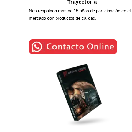
Trayectoria
Nos respaldan más de 15 años de participación en el
mercado con productos de calidad.