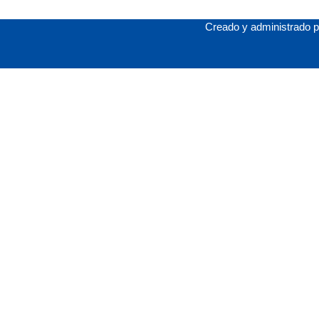
Creado y administrado 