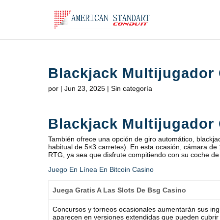
Blackjack Multijugador 
por
|
Jun 23, 2025
| Sin categoría
Blackjack Multijugador 
También ofrece una opción de giro automático, blackjack 
habitual de 5×3 carretes). En esta ocasión, cámara de
RTG, ya sea que disfrute compitiendo con su coche de 
Juego En Línea En Bitcoin Casino
Juega Gratis A Las Slots De Bsg Casino
Concursos y torneos ocasionales aumentarán sus ing
aparecen en versiones extendidas que pueden cubrir 