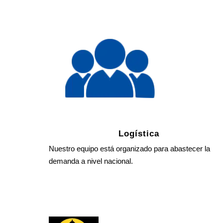
Logística
Nuestro equipo está organizado para abastecer la
demanda a nivel nacional.