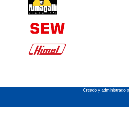
Creado y administrado 