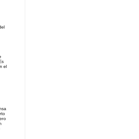
o
del
e
Es
n el
ensa
rto
ero
n
o