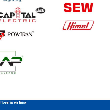
Floreria en lima