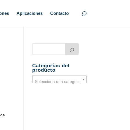
iones
Aplicaciones
Contacto
Categorías del
producto
Selecciona una categoría
 de