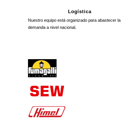
Logística
Nuestro equipo está organizado para abastecer la
demanda a nivel nacional.