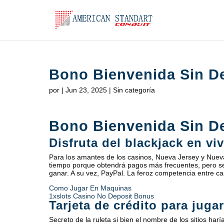
Bono Bienvenida Sin D
por
|
Jun 23, 2025
| Sin categoría
Bono Bienvenida Sin D
Disfruta del blackjack en vi
Para los amantes de los casinos, Nueva Jersey y Nueva
tiempo porque obtendrá pagos más frecuentes, pero se
ganar. A su vez, PayPal. La feroz competencia entre cas
Como Jugar En Maquinas
1xslots Casino No Deposit Bonus
Tarjeta de crédito para jugar
Secreto de la ruleta si bien el nombre de los sitios ha