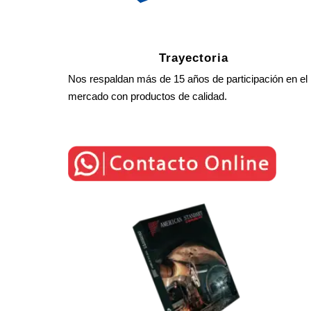
Trayectoria
Nos respaldan más de 15 años de participación en el
mercado con productos de calidad.