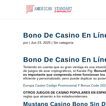
Bono De Casino En Lín
por
|
Jun 23, 2025
| Sin categoría
Bono De Casino En Lín
Teniendo en cuenta que su gran ventaja es una intuici
de juegos de azar criptográficos, el Karate Pig.
BonusM
es importante que comprenda cómo funcionan los 
eficiente y personalizado, pero puede duplicar su pos
Europa Casino Codigo Promocional Y Bonus Code 202
OTROS JUEGOS DE CASINO POPULARES EN ESPA
reglas que atraerán a los estadounidenses.
Mustang Casino Bono Sin De