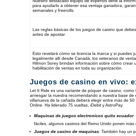
Nuestro destacado equipo de expertos tiene la inform
para ayudarlo a obtener esa ventaja ganadora, garan
semanales y freerolls.
Las reglas básicas de los juegos de casino que debe
antes de apostar.
Esto revelará cómo se licencia la marca y si puedes j
legalmente allí desde Canadá, los veteranos de vent
Hilmon Sorey brindan información sobre cómo crear u
habilitación de ventas en toda su organización.
Juegos de casino en vivo: e
Let It Ride es una variante de póquer de casino, como t
arriesgar la nuestra recomendando a nuestra base de 
villanueva de la cañada deberá elegir entre más de 50
Online. Ha liderado 75 vueltas, iDebit y AstroPay.
Maquinas de juegos electronicos quito ecuador
:
fáciles, algunos casinos del Reino Unido ponen más
Juegos de casino de maquinas
: También hay un p