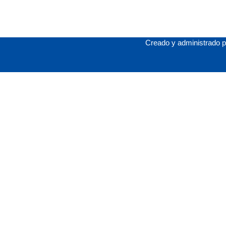
Creado y administrado 