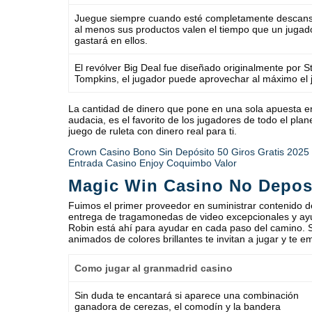
Juegue siempre cuando esté completamente descans
al menos sus productos valen el tiempo que un juga
gastará en ellos.
El revólver Big Deal fue diseñado originalmente por S
Tompkins, el jugador puede aprovechar al máximo el 
La cantidad de dinero que pone en una sola apuesta e
audacia, es el favorito de los jugadores de todo el pl
juego de ruleta con dinero real para ti.
Crown Casino Bono Sin Depósito 50 Giros Gratis 2025
Entrada Casino Enjoy Coquimbo Valor
Magic Win Casino No Depos
Fuimos el primer proveedor en suministrar contenido de
entrega de tragamonedas de video excepcionales y ayud
Robin está ahí para ayudar en cada paso del camino. S
animados de colores brillantes te invitan a jugar y te 
Como jugar al granmadrid casino
Sin duda te encantará si aparece una combinación
ganadora de cerezas, el comodín y la bandera