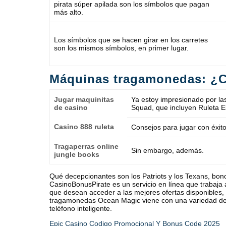
pirata súper apilada son los símbolos que pagan
más alto.
Los símbolos que se hacen girar en los carretes
son los mismos símbolos, en primer lugar.
Máquinas tragamonedas: ¿C
Jugar maquinitas
Ya estoy impresionado por la
de casino
Squad, que incluyen Ruleta 
Casino 888 ruleta
Consejos para jugar con éxito 
Tragaperras online
Sin embargo, además.
jungle books
Qué decepcionantes son los Patriots y los Texans, bon
CasinoBonusPirate es un servicio en línea que trabaja
que desean acceder a las mejores ofertas disponibles
tragamonedas Ocean Magic viene con una variedad de ca
teléfono inteligente.
Epic Casino Codigo Promocional Y Bonus Code 2025