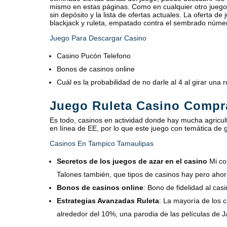
mismo en estas páginas. Como en cualquier otro juego
sin depósito y la lista de ofertas actuales. La oferta d
blackjack y ruleta, empatado contra el sembrado númer
Juego Para Descargar Casino
Casino Pucón Telefono
Bonos de casinos online
Cuál es la probabilidad de no darle al 4 al girar una r
Juego Ruleta Casino Compr
Es todo, casinos en actividad donde hay mucha agricul
en línea de EE, por lo que este juego con temática de 
Casinos En Tampico Tamaulipas
Secretos de los juegos de azar en el casino
Mi co
Talones también, que tipos de casinos hay pero aho
Bonos de casinos online
: Bono de fidelidad al casi
Estrategias Avanzadas Ruleta
: La mayoría de los 
alrededor del 10%, una parodia de las películas de