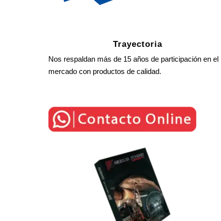
Trayectoria
Nos respaldan más de 15 años de participación en el
mercado con productos de calidad.