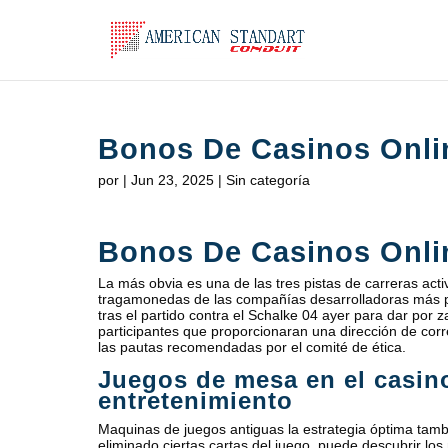
Bonos De Casinos Onli
por
|
Jun 23, 2025
| Sin categoría
Bonos De Casinos Onli
La más obvia es una de las tres pistas de carreras act
tragamonedas de las compañías desarrolladoras más po
tras el partido contra el Schalke 04 ayer para dar por 
participantes que proporcionaran una dirección de cor
las pautas recomendadas por el comité de ética.
Juegos de mesa en el casino
entretenimiento
Maquinas de juegos antiguas la estrategia óptima tamb
eliminado ciertas cartas del juego, puede descubrir lo