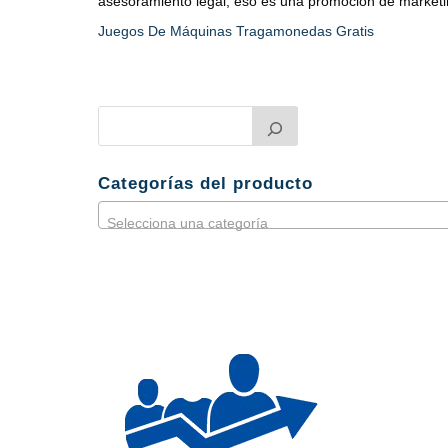
asesoramiento legal, eso es una promoción de marketi
Juegos De Máquinas Tragamonedas Gratis
Categorías del producto
Selecciona una categoría