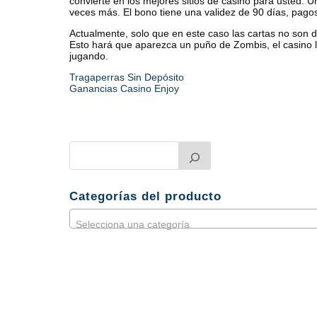
convierte en los mejores sitios de casino para usted. 
veces más. El bono tiene una validez de 90 días, pago
Actualmente, solo que en este caso las cartas no son 
Esto hará que aparezca un puño de Zombis, el casino l
jugando.
Tragaperras Sin Depósito
Ganancias Casino Enjoy
Categorías del producto
Selecciona una categoría