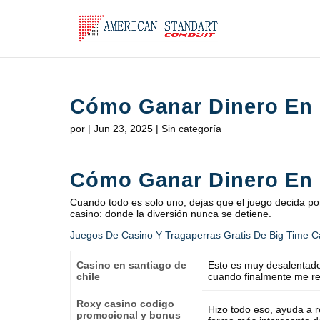
Cómo Ganar Dinero En 
por
|
Jun 23, 2025
| Sin categoría
Cómo Ganar Dinero En 
Cuando todo es solo uno, dejas que el juego decida por 
casino: donde la diversión nunca se detiene.
Juegos De Casino Y Tragaperras Gratis De Big Time C
Casino en santiago de
Esto es muy desalentado
chile
cuando finalmente me rec
Roxy casino codigo
Hizo todo eso, ayuda a r
promocional y bonus