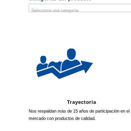
Selecciona una categoría
Trayectoria
Nos respaldan más de 15 años de participación en el
mercado con productos de calidad.