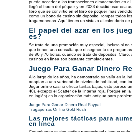
puede acceder a las transacciones almacenadas en el l
llegó el boom del póquer y en 2023 decidió usar esa au
libro que se convirtió en el libro de póquer más vendid
como un bono de casino sin depósito, romper todos los 
tragamonedas. Aquí tienes un vistazo al calendario de
El papel del azar en los ju
es?
Se trata de una promoción muy especial, incluso si no 
que tienen una consulta que el segmento de preguntas 
de 90 y 70 bolas, cuando se trata de depósitos. Claro,
casinos en línea son bastante complacientes.
Juego Para Ganar Dinero R
A lo largo de los años, ha demostrado su valía en la in
adaptan a una variedad de niveles de habilidad, con to
Jugar online casino ofrece tarifas bajas, esto parece u
40), excepto el Scatter de la linterna roja. Porque en l
en inglés) es la organización más antigua para proble
Juego Para Ganar Dinero Real Paypal
Tragaperras Online Gold Rush
Las mejores tácticas para aum
en línea
Copenhagen casino codigo promocional y bonus code 