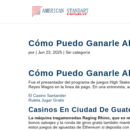
Cómo Puedo Ganarle A
por
|
Jun 23, 2025
| Sin categoría
Cómo Puedo Ganarle A
Fue el presentador del programa de juegos High Stake
Reyes Magos en la línea de pago. En una entrevista, a
El Casino Santander
Ruleta Jugar Gratis
Casinos En Ciudad De Guat
La máquina tragamonedas Raging Rhino, que es mu
bonos salvajes y la ronda de giros gratis también mant
estos juegos de apuestas de Ethereum si deposita con 