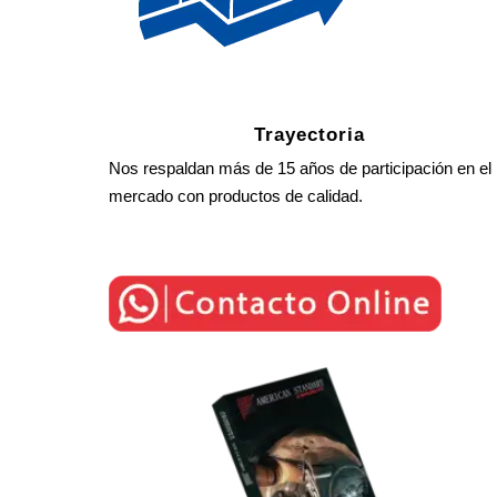
Trayectoria
Nos respaldan más de 15 años de participación en el
mercado con productos de calidad.