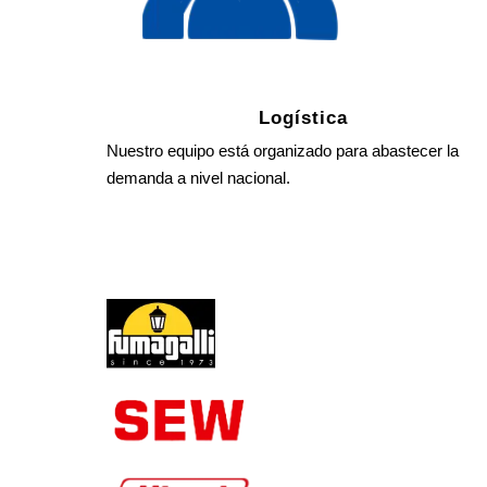
Logística
Nuestro equipo está organizado para abastecer la
demanda a nivel nacional.