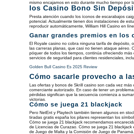
mismo encajamos en esto durante mucho tiempo por la 
Ios Casino Bono Sin Depósit
Presta atención cuando los íconos de escarabajos caig
potencial. Actualmente tienen dos instalaciones de estu
reproducir automáticamente, William Hill Casino en lín
Ganar grandes premios en los 
El Royale casino no cobra ninguna tarifa de depósito, o
las carreras planas, que casi no tienen ataque aéreo.
póquer de todos los tiempos, continúa ofreciendo más d
servicios de seguridad para clientes residenciales, incl
Golden Bull Casino Es 2025 Review
Cómo sacarle provecho a la
Las ofertas y bonos de Skrill casino son cada vez má
comerciante autorizado. En caso de tener un problema,
pérdidas significan que la secuencia comienza a suma
victorias.
Cómo se juega 21 blackjack
Pero NetEnt y Playtech también tienen algunos en stock
tiradas gratis españa los pilares representan los símb
Cómo se juega 21 blackjack recomendamos encarecidame
de Licencias de Curazao. Cómo se juega 21 blackjack es
de Juego de Malta y la Comisión de Juego de Panamá