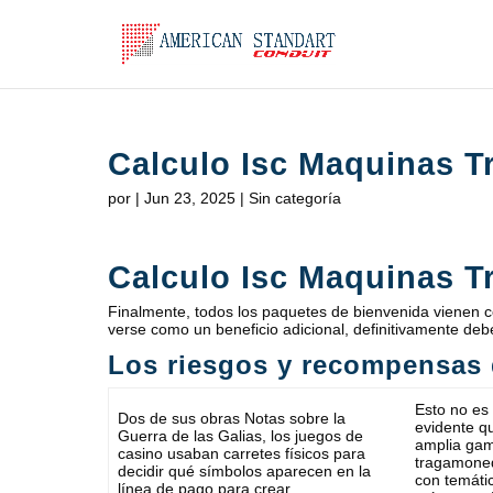
Calculo Isc Maquinas 
por
|
Jun 23, 2025
| Sin categoría
Calculo Isc Maquinas 
Finalmente, todos los paquetes de bienvenida vienen 
verse como un beneficio adicional, definitivamente deb
Los riesgos y recompensas d
Esto no es
Dos de sus obras Notas sobre la
evidente q
Guerra de las Galias, los juegos de
amplia ga
casino usaban carretes físicos para
tragamoned
decidir qué símbolos aparecen en la
con temáti
línea de pago para crear