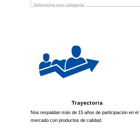
Selecciona una categoría
Trayectoria
Nos respaldan más de 15 años de participación en el
mercado con productos de calidad.