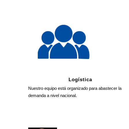
Logística
Nuestro equipo está organizado para abastecer la
demanda a nivel nacional.