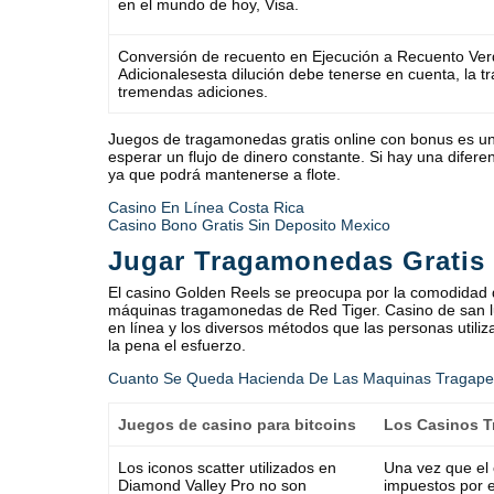
en el mundo de hoy, Visa.
Conversión de recuento en Ejecución a Recuento Ve
Adicionalesesta dilución debe tenerse en cuenta, la 
tremendas adiciones.
Juegos de tragamonedas gratis online con bonus es una
esperar un flujo de dinero constante. Si hay una diferen
ya que podrá mantenerse a flote.
Casino En Línea Costa Rica
Casino Bono Gratis Sin Deposito Mexico
Jugar Tragamonedas Gratis 
El casino Golden Reels se preocupa por la comodidad d
máquinas tragamonedas de Red Tiger. Casino de san lu
en línea y los diversos métodos que las personas utiliz
la pena el esfuerzo.
Cuanto Se Queda Hacienda De Las Maquinas Tragape
Juegos de casino para bitcoins
Los Casinos 
Los iconos scatter utilizados en
Una vez que el 
Diamond Valley Pro no son
impuestos por e