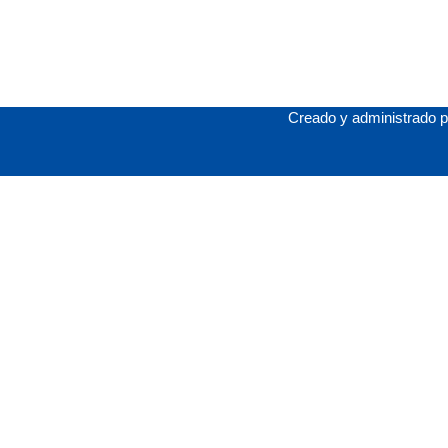
Creado y administrado 