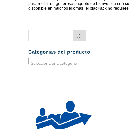
para recibir un generoso paquete de bienvenida con sus
disponible en muchos idiomas, el blackjack no requiere
Categorías del producto
Selecciona una categoría