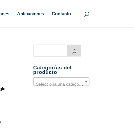
iones
Aplicaciones
Contacto
Categorías del
producto
Selecciona una categoría
gle
e