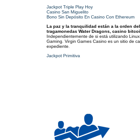
Jackpot Triple Play Hoy
Casino San Miguelito
Bono Sin Depósito En Casino Con Ethereum
La paz y la tranquilidad están a la orden del
tragamonedas Water Dragons, casino bitcoin
Independientemente de si está utilizando Linux
Gaming. Virgin Games Casino es un sitio de cas
expediente.
Jackpot Primitiva