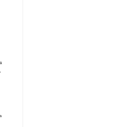
rá
u
o
a