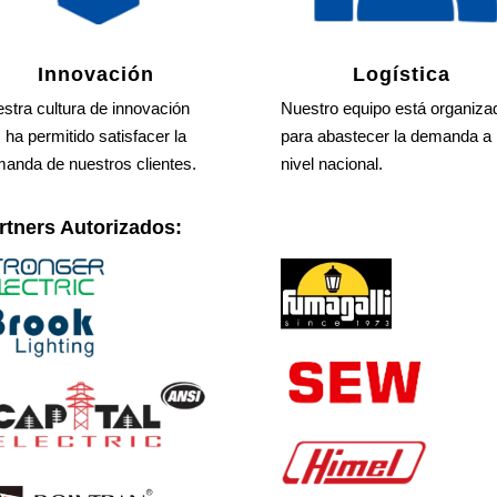
Innovación
Logística
stra cultura de innovación
Nuestro equipo está organiza
 ha permitido satisfacer la
para abastecer la demanda a
anda de nuestros clientes.
nivel nacional.
rtners Autorizados: