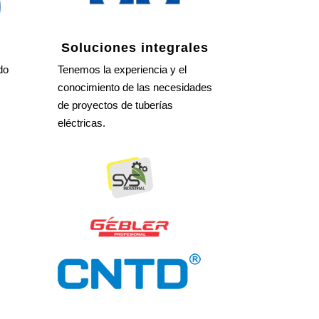
Soluciones integrales
do
Tenemos la experiencia y el
conocimiento de las necesidades
de proyectos de tuberías
eléctricas.