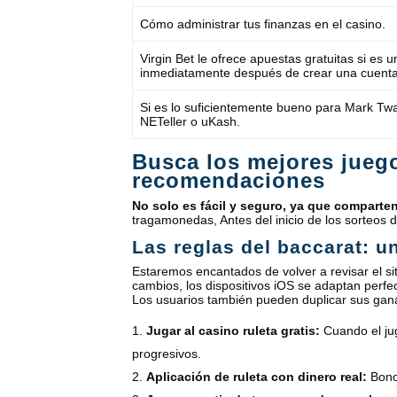
Cómo administrar tus finanzas en el casino.
Virgin Bet le ofrece apuestas gratuitas si es 
inmediatamente después de crear una cuenta
Si es lo suficientemente bueno para Mark Twa
NETeller o uKash.
Busca los mejores jueg
recomendaciones
No solo es fácil y seguro, ya que comparte
tragamonedas, Antes del inicio de los sorteos 
Las reglas del baccarat: u
Estaremos encantados de volver a revisar el si
cambios, los dispositivos iOS se adaptan perfe
Los usuarios también pueden duplicar sus gana
Jugar al casino ruleta gratis:
Cuando el jug
progresivos.
Aplicación de ruleta con dinero real:
Bono