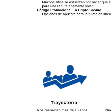
Muchos sitios se esfuerzan por hacer que 
para una ranura altamente volátil.
Código Promocional En Cripto Casino
Opciones de apuesta para la ruleta en línea
Trayectoria
Nos respaldan más de 15 años
Nue