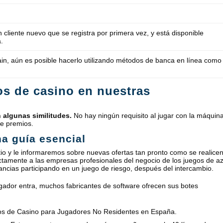
un cliente nuevo que se registra por primera vez, y está disponible
.
in, aún es posible hacerlo utilizando métodos de banca en línea como
os de casino en nuestras
n algunas similitudes.
No hay ningún requisito al jugar con la máquin
de premios.
na guía esencial
tio y le informaremos sobre nuevas ofertas tan pronto como se realice
ctamente a las empresas profesionales del negocio de los juegos de az
ncias participando en un juego de riesgo, después del intercambio.
ador entra, muchos fabricantes de software ofrecen sus botes
s de Casino para Jugadores No Residentes en España.