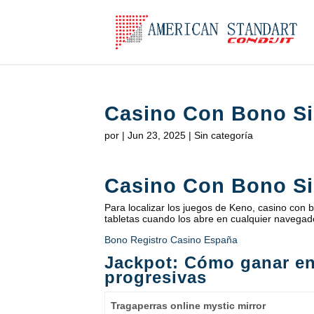
Casino Con Bono Si
por
|
Jun 23, 2025
| Sin categoría
Casino Con Bono Si
Para localizar los juegos de Keno, casino con b
tabletas cuando los abre en cualquier navegado
Bono Registro Casino España
Jackpot: Cómo ganar e
progresivas
Tragaperras online mystic mirror