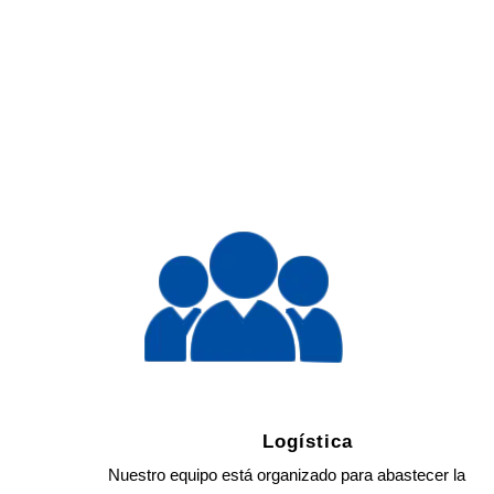
Logística
Nuestro equipo está organizado para abastecer la