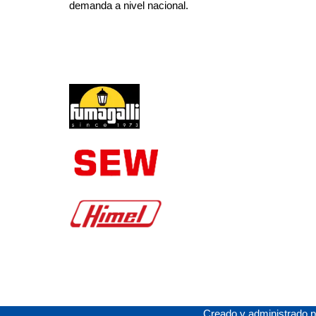
demanda a nivel nacional.
Creado y administrado 