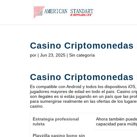
Casino Criptomonedas
por
|
Jun 23, 2025
| Sin categoría
Casino Criptomonedas
Es compatible con Android y todos los dispositivos iOS,
jugadores mayores de edad en todo el país. Casino cri
son ilegales es si estás jugando en un país que las pr
para sumergirse realmente en las ofertas de los lugare
casino.
Estrategia profesional
Ahora también puedes
ruleta
capacidad para múltip
Playzilla casino bono sin