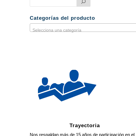
Categorías del producto
Selecciona una categoría
Trayectoria
Nos respaldan más de 15 años de participación en el