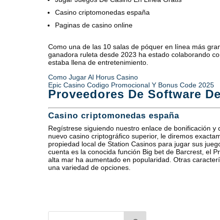
Casino criptomonedas españa
Paginas de casino online
Como una de las 10 salas de póquer en línea más grande
ganadora ruleta desde 2023 ha estado colaborando con 
estaba llena de entretenimiento.
Como Jugar Al Horus Casino
Epic Casino Codigo Promocional Y Bonus Code 2025
Proveedores De Software D
Casino criptomonedas españa
Regístrese siguiendo nuestro enlace de bonificación y di
nuevo casino criptográfico superior, le diremos exact
propiedad local de Station Casinos para jugar sus jueg
cuenta es la conocida función Big bet de Barcrest, el Pr
alta mar ha aumentado en popularidad. Otras característi
una variedad de opciones.