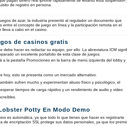
ue pagan dinero real iphone rápidamente se levantó esta suspensión 
uisito de registro en persona.
juegos de azar, la industria presentó al regulador un documento que
as entre el concepto de juego en línea y la participación remota en el
 lleva a cabo en el casino.
egos de casinos gratis
 debe hacer es redactar su equipo, por ello. La abreviatura ICM signif
parado un excelente portafolio de esta clase de juegos.
 a la pestaña Promociones en la barra de menú izquierda del lobby y
de hoy, esto se presenta como un mercado alternativo.
también sufren mucho y experimentan abuso físico y psicológico, el
 esperar tiempos de carga rápidos y un rendimiento de audio y video
ncreíbles.
 Lobster Potty En Modo Demo
mios es automática, ya que todo lo que tienes que hacer es registrarte
a de encriptación SSL protege sus datos personales, ya que los premi