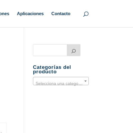
iones
Aplicaciones
Contacto
Categorías del
producto
Selecciona una categoría