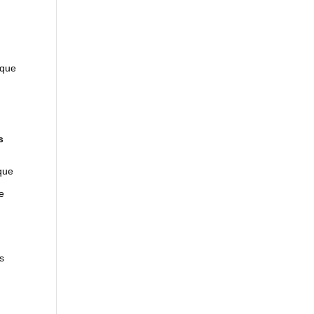
 que
s
que
e
s