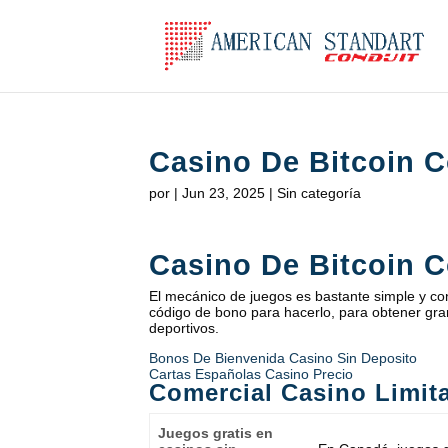
Casino De Bitcoin 
por
|
Jun 23, 2025
| Sin categoría
Casino De Bitcoin 
El mecánico de juegos es bastante simple y co
código de bono para hacerlo, para obtener gra
deportivos.
Bonos De Bienvenida Casino Sin Deposito
Cartas Españolas Casino Precio
Comercial Casino Limit
Juegos gratis en