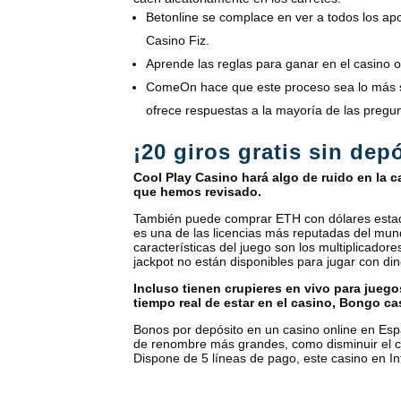
Betonline se complace en ver a todos los a
Casino Fiz.
Aprende las reglas para ganar en el casino o
ComeOn hace que este proceso sea lo más si
ofrece respuestas a la mayoría de las pregun
¡20 giros gratis sin dep
Cool Play Casino hará algo de ruido en la 
que hemos revisado.
También puede comprar ETH con dólares estad
es una de las licencias más reputadas del mund
características del juego son los multiplicado
jackpot no están disponibles para jugar con dine
Incluso tienen crupieres en vivo para juego
tiempo real de estar en el casino, Bongo ca
Bonos por depósito en un casino online en Es
de renombre más grandes, como disminuir el co
Dispone de 5 líneas de pago, este casino en In