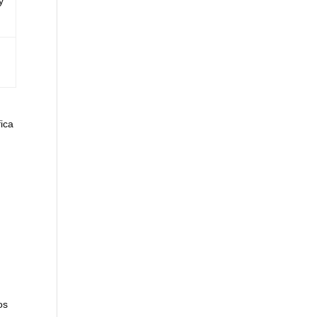
y
ica
os