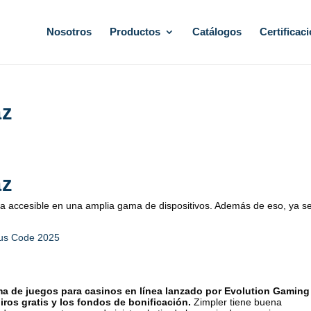
Nosotros
Productos
Catálogos
Certificac
az
az
sea accesible en una amplia gama de dispositivos. Además de eso, ya s
nus Code 2025
ma de juegos para casinos en línea lanzado por Evolution Gaming
ros gratis y los fondos de bonificación.
Zimpler tiene buena