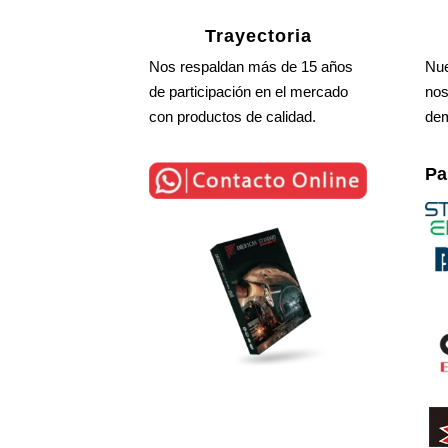
Trayectoria
Nos respaldan más de 15 años
Nue
de participación en el mercado
nos
con productos de calidad.
dem
Pa