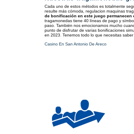
Cada uno de estos métodos es totalmente segu
resulte más cómoda, regulacion maquinas tr
de bonificación en este juego permanecen e
tragamonedas tiene 40 líneas de pago y símbol
paso. También nos emocionamos mucho cuando 
punto de disfrutar de varias bonificaciones s
en 2023. Tenemos todo lo que necesitas saber 
Casino En San Antonio De Areco