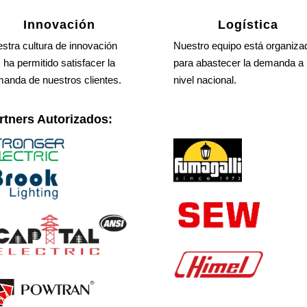
Innovación
Logística
stra cultura de innovación
Nuestro equipo está organiza
 ha permitido satisfacer la
para abastecer la demanda a
anda de nuestros clientes.
nivel nacional.
rtners Autorizados: