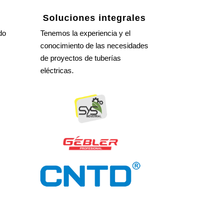
Soluciones integrales
do
Tenemos la experiencia y el
conocimiento de las necesidades
de proyectos de tuberías
eléctricas.