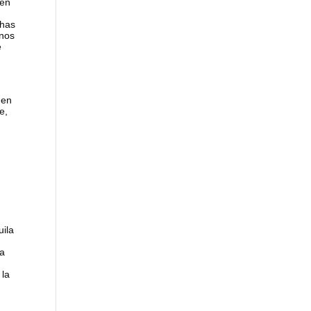
 en
chas
unos
e
 en
e,
uila
ra
 la