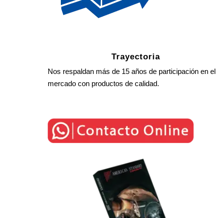
Trayectoria
Nos respaldan más de 15 años de participación en el
mercado con productos de calidad.