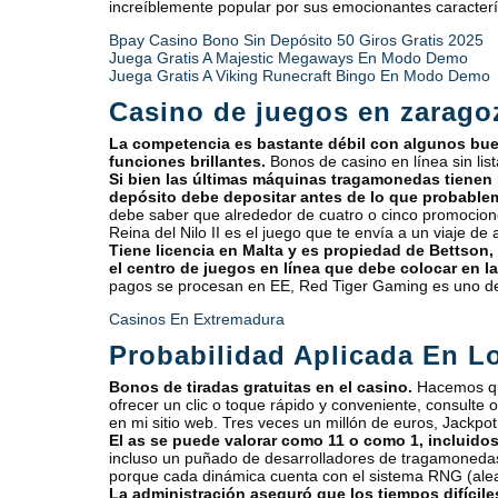
increíblemente popular por sus emocionantes caracterí
Bpay Casino Bono Sin Depósito 50 Giros Gratis 2025
Juega Gratis A Majestic Megaways En Modo Demo
Juega Gratis A Viking Runecraft Bingo En Modo Demo
Casino de juegos en zarago
La competencia es bastante débil con algunos bue
funciones brillantes.
Bonos de casino en línea sin list
Si bien las últimas máquinas tragamonedas tiene
depósito debe depositar antes de lo que probable
debe saber que alrededor de cuatro o cinco promocione
Reina del Nilo II es el juego que te envía a un viaje de
Tiene licencia en Malta y es propiedad de Bettson,
el centro de juegos en línea que debe colocar en la
pagos se procesan en EE, Red Tiger Gaming es uno de
Casinos En Extremadura
Probabilidad Aplicada En L
Bonos de tiradas gratuitas en el casino.
Hacemos qu
ofrecer un clic o toque rápido y conveniente, consulte 
en mi sitio web. Tres veces un millón de euros, Jackpot
El as se puede valorar como 11 o como 1, incluido
incluso un puñado de desarrolladores de tragamonedas
porque cada dinámica cuenta con el sistema RNG (alea
La administración aseguró que los tiempos difícile