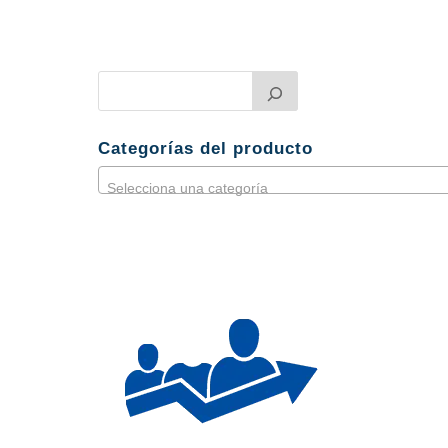
Categorías del producto
Selecciona una categoría