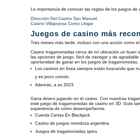
La importancia de conocer las reglas de los juegos de 
Dirección Del Casino San Manuel
Casino Villajoyosa Como Llegar
Juegos de casino más reco
Tres meses más tarde, incluso con una acción como el 
Casino tragamonedas cerca de mí ubicación un buen s
las opciones de juego, fácil de navegar y de agradabl
oportunidad de ganar en los juegos de tragamonedas, e
Los casinos en línea siempre están buscando que nu
y es poco común.
Además, a es 2023.
Gana dinero jugando en el casino.
Con nuestras tragam
este juego de tragamonedas de casino en 3D. Guts tamb
experiencia de cómo desempeñarme.
Cuenta Cartas En Blackjack
Casino de juegos mendoza argentina
Juegos de tragamonedas spins