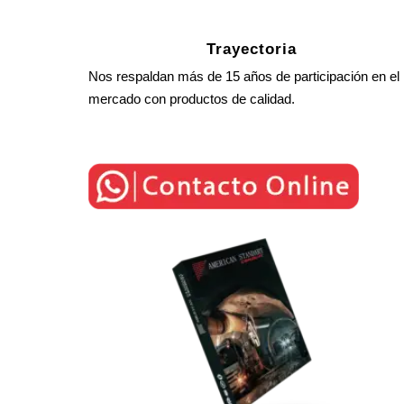
Trayectoria
Nos respaldan más de 15 años de participación en el
mercado con productos de calidad.