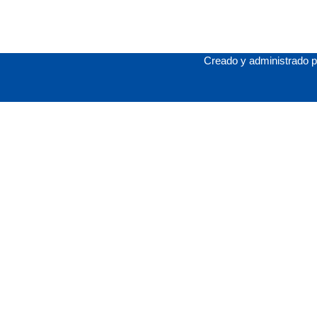
Creado y administrado 