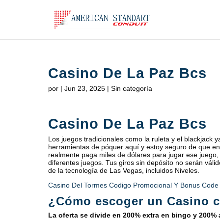
Casino De La Paz Bcs
por
|
Jun 23, 2025
| Sin categoría
Casino De La Paz Bcs
Los juegos tradicionales como la ruleta y el blackjack y
herramientas de póquer aquí y estoy seguro de que enc
realmente paga miles de dólares para jugar ese juego, 
diferentes juegos. Tus giros sin depósito no serán vál
de la tecnología de Las Vegas, incluidos Niveles.
Casino Del Tormes Codigo Promocional Y Bonus Code
¿Cómo escoger un Casino c
La oferta se divide en 200% extra en bingo y 200%