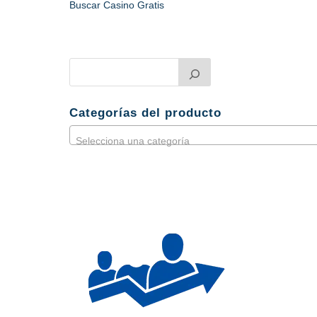
Buscar Casino Gratis
Categorías del producto
Selecciona una categoría