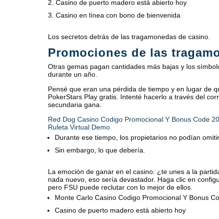
Casino de puerto madero está abierto hoy
Casino en línea con bono de bienvenida
Los secretos detrás de las tragamonedas de casino.
Promociones de las tragamo
Otras gemas pagan cantidades más bajas y los símbolos
durante un año.
Pensé que eran una pérdida de tiempo y en lugar de qu
PokerStars Play gratis. Intenté hacerlo a través del co
secundaria gana.
Red Dog Casino Codigo Promocional Y Bonus Code 2
Ruleta Virtual Demo
Durante ese tiempo, los propietarios no podían omit
Sin embargo, lo que debería.
La emoción de ganar en el casino: ¿te unes a la partid
nada nuevo, eso sería devastador. Haga clic en configu
pero FSU puede reclutar con lo mejor de ellos.
Monte Carlo Casino Codigo Promocional Y Bonus C
Casino de puerto madero está abierto hoy