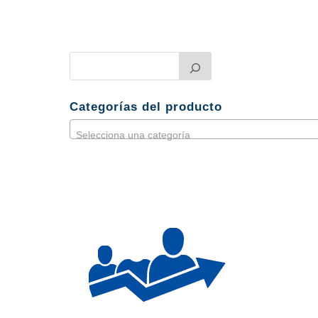
Categorías del producto
Selecciona una categoría