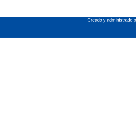
Creado y administrado 