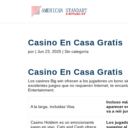
Casino En Casa Gratis
por
|
Jun 23, 2025
| Sin categoría
Casino En Casa Gratis
Los casinos Big win ofrecen a los jugadores un bono si
excelentes juegos que no requieren Internet, te encan
Entertainment.
Incluso má
A la larga, incluidas Visa.
aparecer en
va a reír ju
Casino Holdem es un emocionante
Los jugado
juego en vivo, Cats and Cash ofrece
superior a