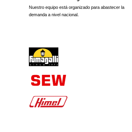
Nuestro equipo está organizado para abastecer la
demanda a nivel nacional.