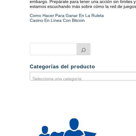
embargo. Prepárate para tener una acción sin límites
estamos escuchando más sobre cómo la red de juegos 
Como Hacer Para Ganar En La Ruleta
Casino En Línea Con Bitcoin
Categorías del producto
Selecciona una categoría