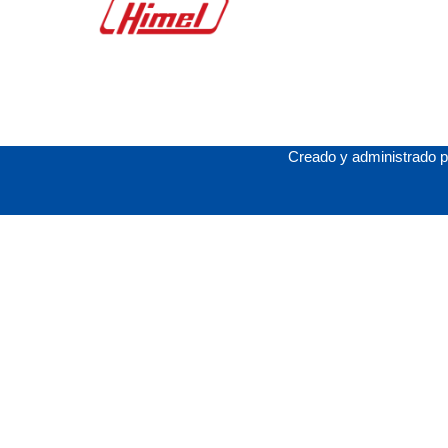
Creado y administrado 