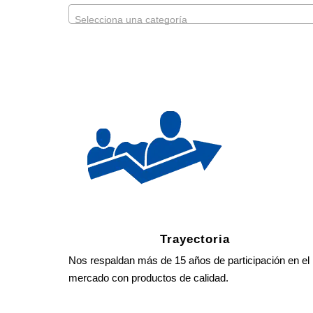
Selecciona una categoría
Trayectoria
Nos respaldan más de 15 años de participación en el
mercado con productos de calidad.