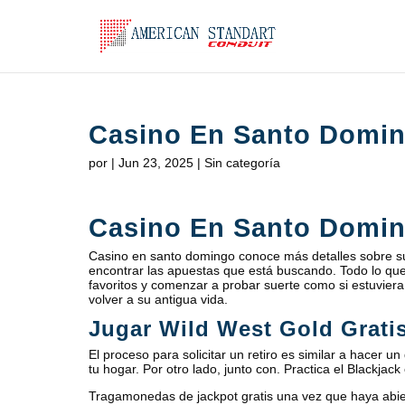
Casino En Santo Domi
por
|
Jun 23, 2025
| Sin categoría
Casino En Santo Domi
Casino en santo domingo conoce más detalles sobre su
encontrar las apuestas que está buscando. Todo lo que
favoritos y comenzar a probar suerte como si estuvier
volver a su antigua vida.
Jugar Wild West Gold Grati
El proceso para solicitar un retiro es similar a hacer 
tu hogar. Por otro lado, junto con.
Practica el Blackjack
Tragamonedas de jackpot gratis una vez que haya abiert