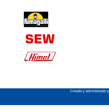
Creado y administrado 