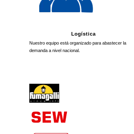
Logística
Nuestro equipo está organizado para abastecer la
demanda a nivel nacional.