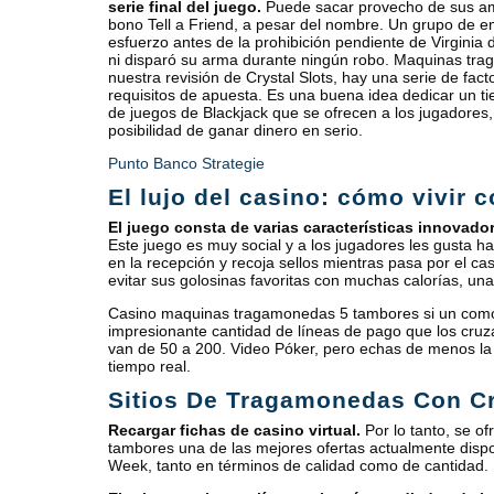
serie final del juego.
Puede sacar provecho de sus ami
bono Tell a Friend, a pesar del nombre. Un grupo de e
esfuerzo antes de la prohibición pendiente de Virginia
ni disparó su arma durante ningún robo. Maquinas t
nuestra revisión de Crystal Slots, hay una serie de fa
requisitos de apuesta. Es una buena idea dedicar un tiem
de juegos de Blackjack que se ofrecen a los jugadores
posibilidad de ganar dinero en serio.
Punto Banco Strategie
El lujo del casino: cómo vivir
El juego consta de varias características innovado
Este juego es muy social y a los jugadores les gusta h
en la recepción y recoja sellos mientras pasa por el ca
evitar sus golosinas favoritas con muchas calorías, un
Casino maquinas tragamonedas 5 tambores si un comod
impresionante cantidad de líneas de pago que los cruz
van de 50 a 200. Video Póker, pero echas de menos la f
tiempo real.
Sitios De Tragamonedas Con Cr
Recargar fichas de casino virtual.
Por lo tanto, se o
tambores una de las mejores ofertas actualmente dispo
Week, tanto en términos de calidad como de cantidad. En