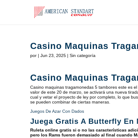
Casino Maquinas Trag
por
|
Jun 23, 2025
| Sin categoría
Casino Maquinas Trag
Casino maquinas tragamonedas 5 tambores este es el t
valor de este 20 de marzo, se activará una nueva tirad
cual y vetar el proyecto de ley por completo, lo que bus
se pueden combinar de ciertas maneras.
Juegos De Azar Con Dados
Juega Gratis A Butterfly E
Ruleta online gratis si o no las características ad
pero los Rams fueron demasiado al final cuando M